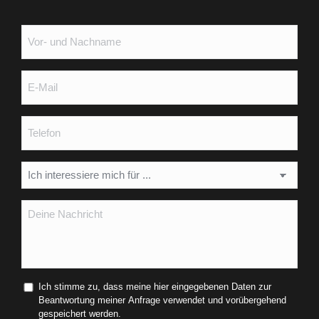
Vor-
und
Nachname
*
E-
Mail
*
Telefon
Interessiert
an:
*
Deine
Nachricht
*
Ich stimme zu, dass meine hier eingegebenen Daten zur
Beantwortung meiner Anfrage verwendet und vorübergehend
gespeichert werden.